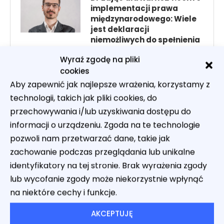
implementacji prawa
międzynarodowego: Wiele
jest deklaracji
niemożliwych do spełnienia
3 lipca 2026
Wyraź zgodę na pliki
cookies
Dr Jacek Duda: Jak zmienić
Aby zapewnić jak najlepsze wrażenia, korzystamy z
przestępstwo obrazy uczuć
technologii, takich jak pliki cookies, do
religijnych w zgodzie z
przechowywania i/lub uzyskiwania dostępu do
orzecznictwem
Europejskiego Trybunału
informacji o urządzeniu. Zgoda na te technologie
Praw Człowieka
pozwoli nam przetwarzać dane, takie jak
27 czerwca 2026
zachowanie podczas przeglądania lub unikalne
identyfikatory na tej stronie. Brak wyrażenia zgody
Pułapka kazuistyki.
lub wycofanie zgody może niekorzystnie wpłynąć
Dlaczego ustawodawca
na niektóre cechy i funkcje.
tylko pozornie chroni ofiary
zgwałceń?
AKCEPTUJĘ
24 czerwca 2026