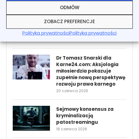
ODMÓW
Dr Daniel Kwiatkowski: Czy
możliwe jest wymierzenie
ZOBACZ PREFERENCJE
kary z matematyczną
Polityka prywatności
precyzją?
Polityka prywatności
22 czerwca 2026
Dr Tomasz Snarski dla
Karne24.com: Aksjologia
miłosierdzia pokazuje
zupełnie nową perspektywę
rozwoju prawa karnego
20 czerwca 2026
Sejmowy konsensus za
kryminalizacją
patostreamingu
18 czerwca 2026