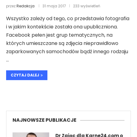
przez
Redakcja
31 maja 2017
233 wyświetleń
Wszystko zależy od tego, co przedstawia fotografia
i w jakim kontekście została ona upubliczniona.
Facebook pełen jest grup tematycznych, na
których umieszczane są zdjęcia nieprawidłowo
zaparkowanych samochodów bądź innego rodzaju
…
CZYTAJ DALEJ
NAJNOWSZE PUBLIKACJE
Dr Zając dla Karne24.com o