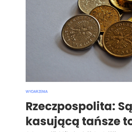
WYDARZENIA
Rzeczpospolita: Są
kasującą tańsze t