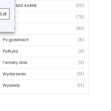
ŁĄCZY NAS KARNE
(65)
NCJE
Nauka
(79)
Opinie
(90)
Po godzinach
(8)
Polityka
(9)
Tematy dnia
(3)
Wydarzenia
(51)
Wywiady
(13)