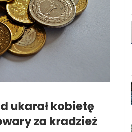
d ukarał kobietę
owary za kradzież