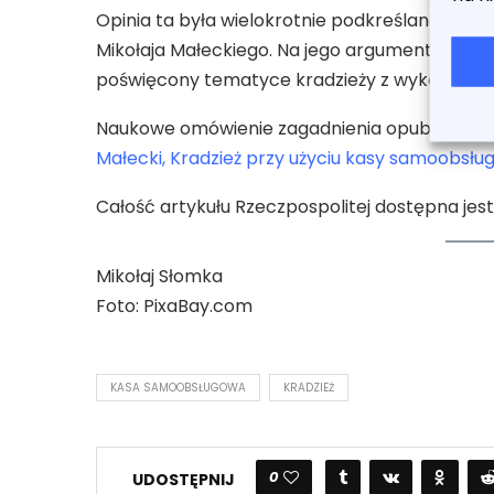
Opinia ta była wielokrotnie podkreślana w me
Mikołaja Małeckiego. Na jego argumentacji opa
poświęcony tematyce kradzieży z wykorzyst
Naukowe omówienie zagadnienia opublikowan
Małecki, Kradzież przy użyciu kasy samoobsługow
Całość artykułu Rzeczpospolitej dostępna jes
Mikołaj Słomka
Foto: PixaBay.com
KASA SAMOOBSŁUGOWA
KRADZIEŻ
0
UDOSTĘPNIJ