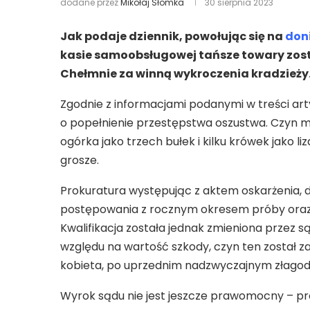
dodane przez
Mikołaj Słomka
30 sierpnia 2023
Jak podaje dziennik, powołując się na
doni
kasie samoobsługowej tańsze towary zos
Chełmnie za winną wykroczenia kradzieży
Zgodnie z informacjami podanymi w treści art
o popełnienie przestępstwa oszustwa. Czyn m
ogórka jako trzech bułek i kilku krówek jako li
grosze.
Prokuratura występując z aktem oskarżenia,
postępowania z rocznym okresem próby oraz 
Kwalifikacja została jednak zmieniona przez 
względu na wartość szkody, czyn ten został z
kobieta, po uprzednim nadzwyczajnym złagodz
Wyrok sądu nie jest jeszcze prawomocny – pr