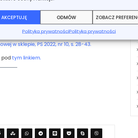
diach przez Autora popularnego bloga, dr hab.
rto m.in. obszerny artykuł na
portalu prawo.pl
,
AKCEPTUJĘ
ODMÓW
ZOBACZ PREFERE
aniem kas samoobsługowych.
Polityka prywatności
Polityka prywatności
e zostało na łamach Przeglądu Sądowego –
M.
ej w sklepie, PS 2022, nr 10, s. 28-43.
t pod
tym linkiem.