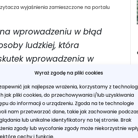
zytacza wyjaśnienia zamieszczone na portalu
 na wprowadzeniu w błąd
soby ludzkiej, która
 skutek wprowadzenia w
gowa polega przecież na
Wyraź zgodę na pliki cookies
się sam. Nikt nie rozporządza
zapewnić jak najlepsze wrażenia, korzystamy z technologii
ch jak pliki cookies, do przechowywania i/lub uzyskiwania
entowi, wręcz przeciwnie –
ępu do informacji o urządzeniu. Zgoda na te technologie
 a zabieranie rzeczy to
oli nam przetwarzać dane, takie jak zachowanie podcza
lądania lub unikalne identyfikatory na tej stronie. Brak
żenia zgody lub wycofanie zgody może niekorzystnie wp
ektóre cechy i funkcje.