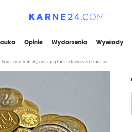
auka
Opinie
Wydarzenia
Wywiady
 Sąd ukarał kobietę kasującą tańsze towary za kradzież