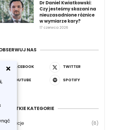
Dr Daniel Kwiatkowski:
Czy jesteśmy skazani na
nieuzasadnione różnice
w wymiarze kary?
17 czerwca 2026
OBSERWUJ NAS
FACEBOOK
TWITTER
YOUTUBE
SPOTIFY
,
s
WSZYSTKIE KATEGORIE
łynąć
Ilustracje
(8)