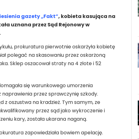
esienia gazety „Fakt”
, kobieta kasująca na
tała uznana przez Sąd Rejonowy w
.
ykułu, prokuratura pierwotnie oskarżyła kobietę
iał polegać na skasowaniu przez oskarżoną
zaka. Sklep oszacował straty na 4 złote i 52
 domagała się warunkowego umorzenia
naprawienia przez sprawczynię szkody.
sąd z oszustwa na kradzież. Tym samym, ze
akwalifikowany przez sąd jako wykroczenie i
eniu kary, została ukarana naganą.
okuratura zapowiedziała bowiem apelację.