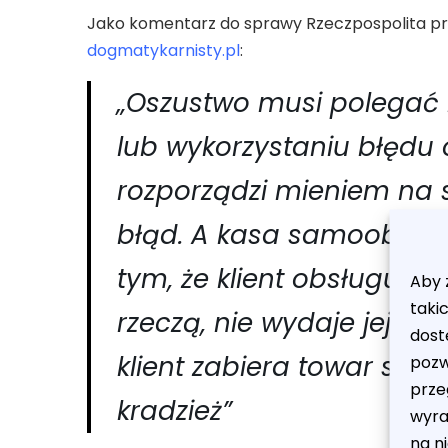
Jako komentarz do sprawy Rzeczpospolita pr
dogmatykarnisty.pl
:
„Oszustwo musi polegać
lub wykorzystaniu błędu o
rozporządzi mieniem na
błąd. A kasa samoobsłu
tym, że klient obsługuje 
Aby 
taki
rzeczą, nie wydaje jej kli
dost
klient zabiera towar sam,
pozw
przeg
kradzież”
wyra
na ni