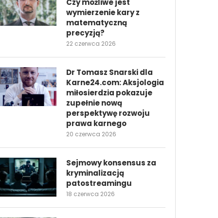
Czy możliwe jest
wymierzenie kary z
matematyczną
precyzją?
22 czerwca 2026
Dr Tomasz Snarski dla
Karne24.com: Aksjologia
miłosierdzia pokazuje
zupełnie nową
perspektywę rozwoju
prawa karnego
20 czerwca 2026
Sejmowy konsensus za
kryminalizacją
patostreamingu
18 czerwca 2026