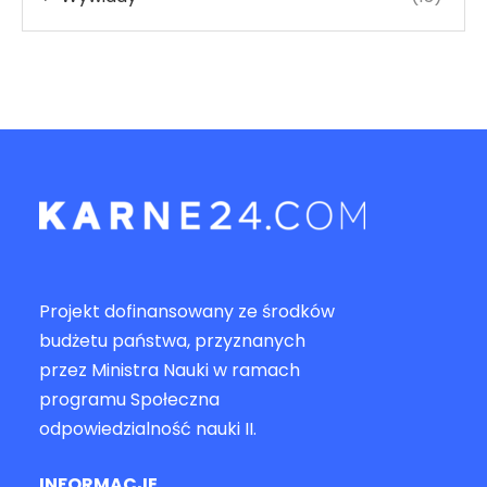
Projekt dofinansowany ze środków
budżetu państwa, przyznanych
przez Ministra Nauki w ramach
programu Społeczna
odpowiedzialność nauki II.
INFORMACJE