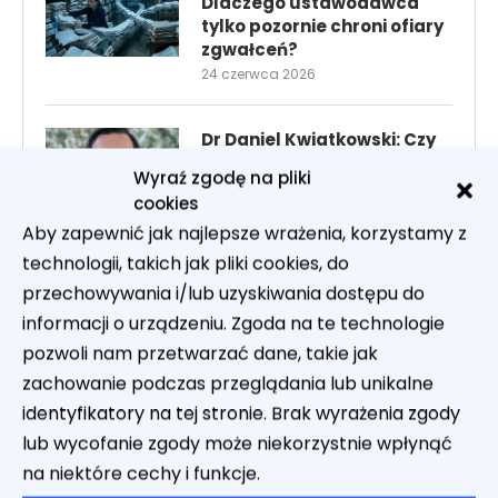
Dlaczego ustawodawca
tylko pozornie chroni ofiary
zgwałceń?
24 czerwca 2026
Dr Daniel Kwiatkowski: Czy
możliwe jest wymierzenie
Wyraź zgodę na pliki
kary z matematyczną
cookies
precyzją?
Aby zapewnić jak najlepsze wrażenia, korzystamy z
22 czerwca 2026
technologii, takich jak pliki cookies, do
przechowywania i/lub uzyskiwania dostępu do
Dr Tomasz Snarski dla
informacji o urządzeniu. Zgoda na te technologie
Karne24.com: Aksjologia
miłosierdzia pokazuje
pozwoli nam przetwarzać dane, takie jak
zupełnie nową perspektywę
zachowanie podczas przeglądania lub unikalne
rozwoju prawa karnego
identyfikatory na tej stronie. Brak wyrażenia zgody
20 czerwca 2026
lub wycofanie zgody może niekorzystnie wpłynąć
na niektóre cechy i funkcje.
Sejmowy konsensus za